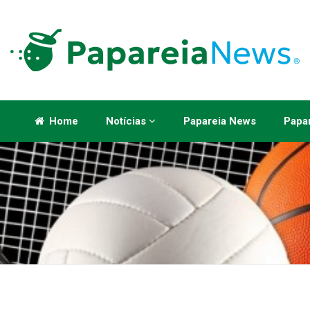
Home
Notícias
Papareia News
Papar