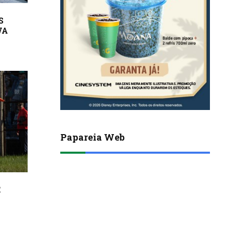
S
VA
Papareia Web
E