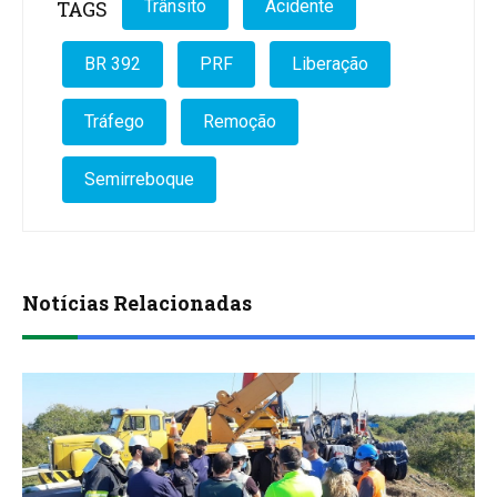
TAGS
Trânsito
Acidente
BR 392
PRF
Liberação
Tráfego
Remoção
Semirreboque
Notícias Relacionadas