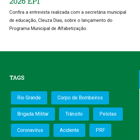
2026 EP1
Confira a entrevista realizada com a secretária municipal
de educação, Cleuza Dias, sobre o lançamento do
Programa Municipal de Alfabetização.
TAGS
Rio Grande
Corpo de Bombeiros
Brigada Militar
Trânsito
Pelotas
Coronavírus
Acidente
PRF