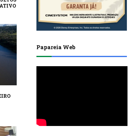
PATIVO
Papareia Web
EIRO