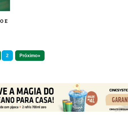
O E
2
Próximo