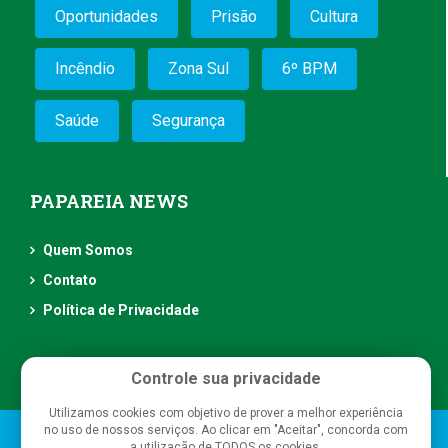
Oportunidades
Prisão
Cultura
Incêndio
Zona Sul
6º BPM
Saúde
Segurança
PAPAREIA NEWS
Quem Somos
Contato
Política de Privacidade
Controle sua privacidade
Utilizamos cookies com objetivo de prover a melhor experiência
no uso de nossos serviços. Ao clicar em "Aceitar", concorda com
Papareia News
- Todos os direitos reservados
a utilização de TODOS os cookies.