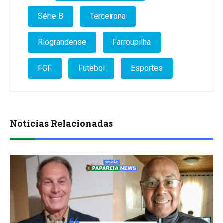
Série B
Terceirona
Riograndense
Farroupilha
FGF
Futebol
Esportes
Notícias Relacionadas