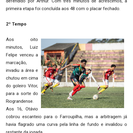
defendido por Arthur. Com três minutos de acréscimos, a
primeira etapa foi concluída aos 48 com o placar fechado.
2º Tempo
Aos oito
minutos, Luiz
Felipe venceu a
marcação,
invadiu a área e
chutou em cima
do goleiro Vitor,
para a sorte do
Riograndense.
Aos 16, Otávio
cobrou escanteio para o Farroupilha, mas a arbitragem já
havia flagrado uma curva pela linha de fundo e invalidou o
restante da jogada.