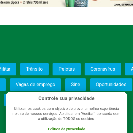
ilitar
Trânsito
Pelotas
Coronavírus
Vagas de emprego
Sine
Oportunidades
Controle sua privacidade
6º BPM
Saúde
Segurança
Utilizamos cookies com objetivo de prover a melhor experiência
no uso de nossos serviços. Ao clicar em "Aceitar", concorda com
a utilização de TODOS os cookies.
Política de privacidade