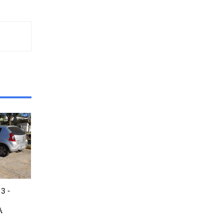
3 -
A