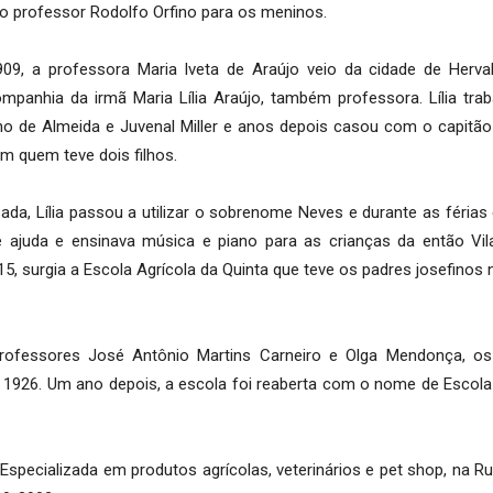
o professor Rodolfo Orfino para os meninos.
09, a professora Maria Iveta de Araújo veio da cidade de Herval
mpanhia da irmã Maria Lília Araújo, também professora. Lília tra
no de Almeida e Juvenal Miller e anos depois casou com o capitã
m quem teve dois filhos.
ada, Lília passou a utilizar o sobrenome Neves e durante as férias
 ajuda e ensinava música e piano para as crianças da então Vil
5, surgia a Escola Agrícola da Quinta que teve os padres josefinos 
 professores José Antônio Martins Carneiro e Olga Mendonça, os
 1926. Um ano depois, a escola foi reaberta com o nome de Escola
 Especializada em produtos agrícolas, veterinários e pet shop, na R