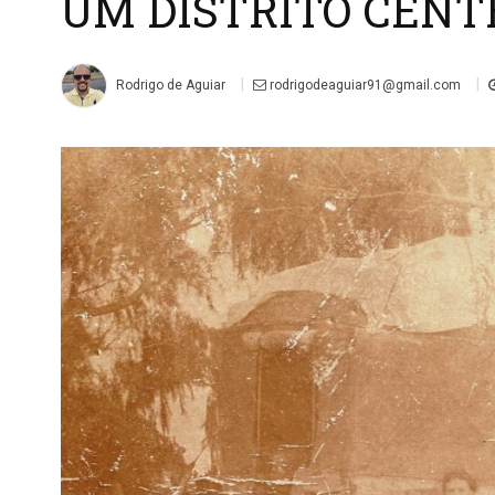
UM DISTRITO CENT
|
|
Rodrigo de Aguiar
rodrigodeaguiar91@gmail.com