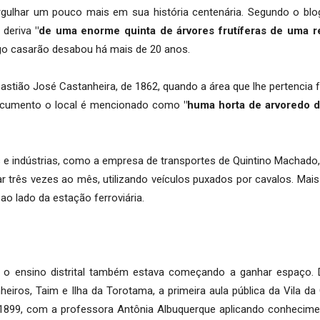
rgulhar um pouco mais em sua história centenária. Segundo o blo
e deriva
"de uma enorme quinta de árvores frutíferas de uma r
igo casarão desabou há mais de 20 anos.
tião José Castanheira, de 1862, quando a área que lhe pertencia fo
 documento o local é mencionado como
"huma horta de arvoredo d
 indústrias, como a empresa de transportes de Quintino Machado
mar três vezes ao mês, utilizando veículos puxados por cavalos. Mai
ao lado da estação ferroviária.
 o ensino distrital também estava começando a ganhar espaço. 
heiros, Taim e Ilha da Torotama, a primeira aula pública da Vila da 
 1899, com a professora Antônia Albuquerque aplicando conhecime