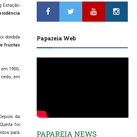
g Estação
esidência
i dividida
Papareia Web
e fructas
, em 1900,
s cedo, em
Depois da
Quinta foi
PAPAREIA NEWS
ntos para