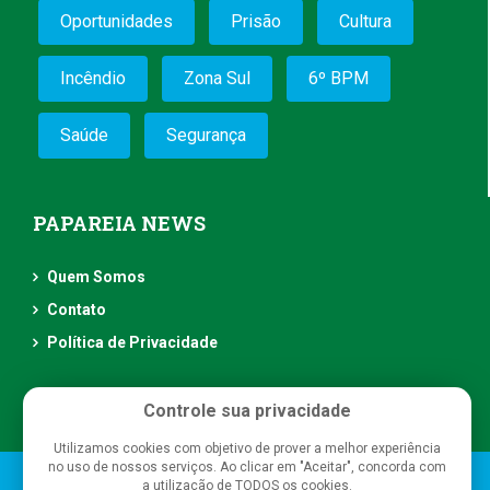
Oportunidades
Prisão
Cultura
Incêndio
Zona Sul
6º BPM
Saúde
Segurança
PAPAREIA NEWS
Quem Somos
Contato
Política de Privacidade
Controle sua privacidade
Utilizamos cookies com objetivo de prover a melhor experiência
no uso de nossos serviços. Ao clicar em "Aceitar", concorda com
Papareia News
- Todos os direitos reservados
a utilização de TODOS os cookies.