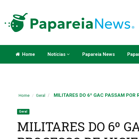
Home
Notícias
Papareia News
Papar
MILITARES DO 6º GAC PASSAM POR R
Home
Geral
Geral
MILITARES DO 6º G