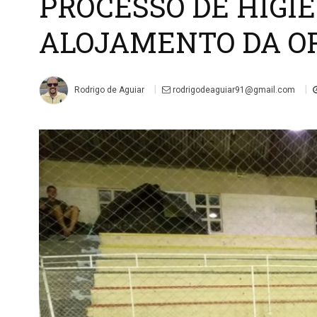
PROCESSO DE HIGI
ALOJAMENTO DA OP
|
|
Rodrigo de Aguiar
rodrigodeaguiar91@gmail.com