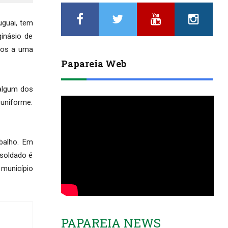
uguai, tem
inásio de
idos a uma
Papareia Web
algum dos
 uniforme.
balho. Em
 soldado é
 município
PAPAREIA NEWS