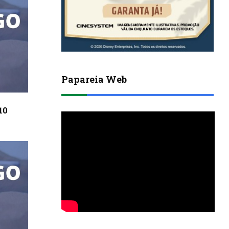
Papareia Web
10