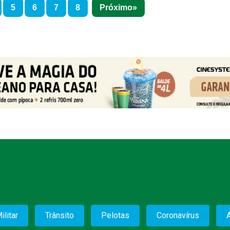
5
6
7
8
Próximo
ilitar
Trânsito
Pelotas
Coronavírus