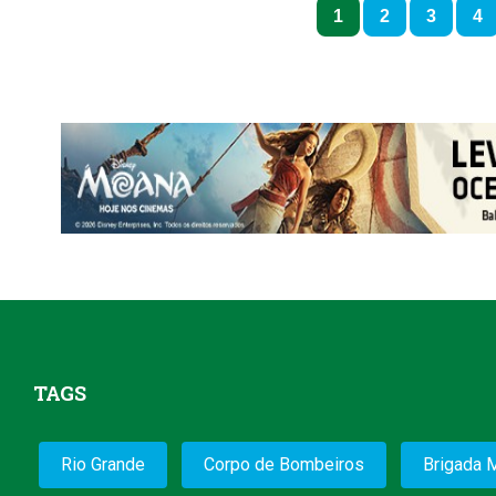
1
2
3
4
TAGS
Rio Grande
Corpo de Bombeiros
Brigada M