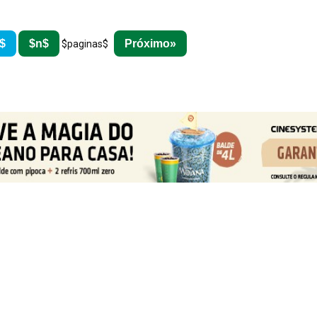
$
$n$
Próximo
$paginas$