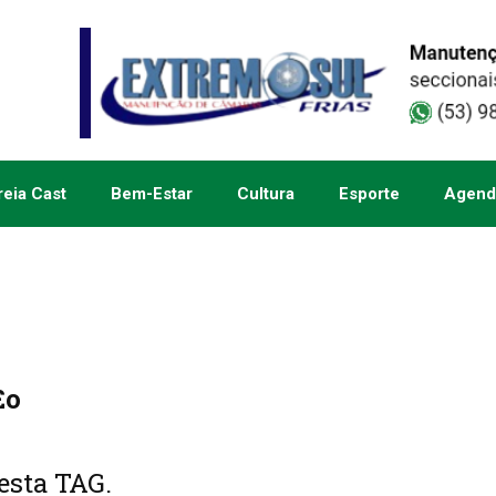
eia Cast
Bem-Estar
Cultura
Esporte
Agend
£o
esta TAG.