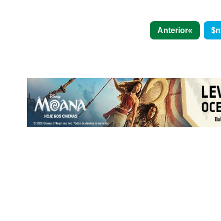
Anterior
$n