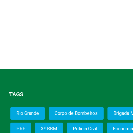
TAGS
Rio Grande
Corpo de Bombeiros
Brigada M
PRF
3º BBM
Polícia Civil
Economia