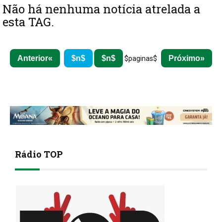
Não há nenhuma notícia atrelada a
esta TAG.
Anterior
$n$
$n$
Próximo
$paginas$
Rádio TOP