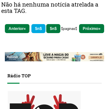
Não há nenhuma notícia atrelada a
esta TAG.
Anterior
$n$
$n$
Próximo
$paginas$
Rádio TOP