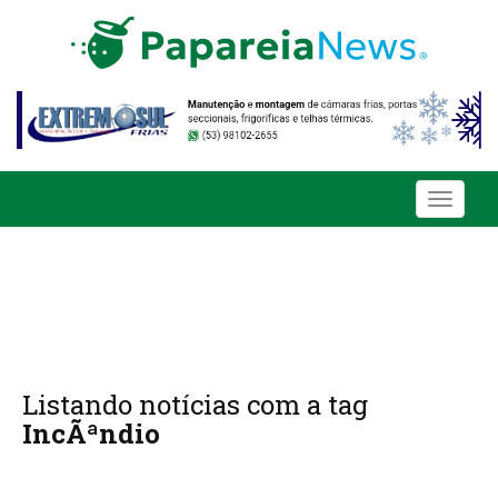
Toggle
navigati
Listando notícias com a tag
IncÃªndio