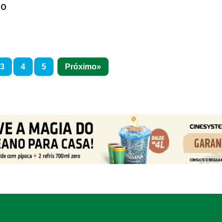
 O
3
4
5
Próximo