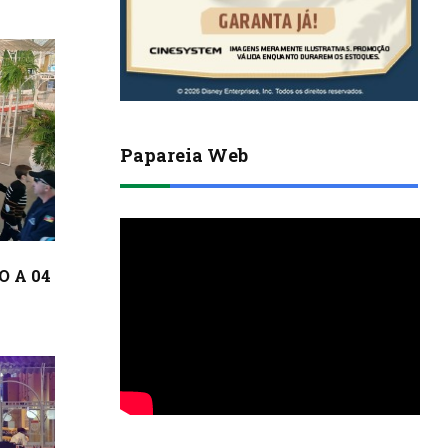
Papareia Web
O A 04