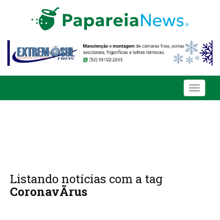
Toggle
navigati
Listando notícias com a tag
CoronavÃ­rus