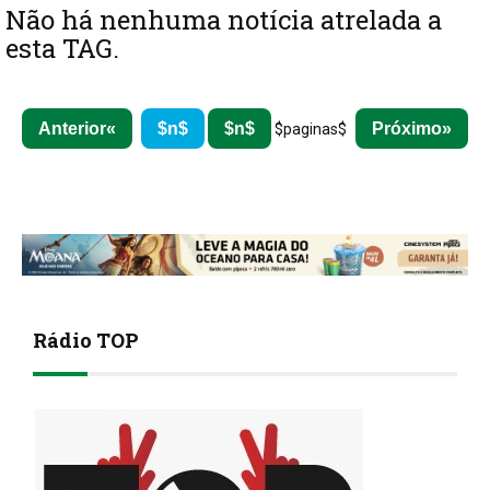
Não há nenhuma notícia atrelada a
esta TAG.
Anterior
$n$
$n$
Próximo
$paginas$
Rádio TOP