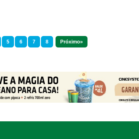
5
6
7
8
Próximo