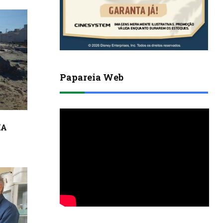
Papareia Web
MA