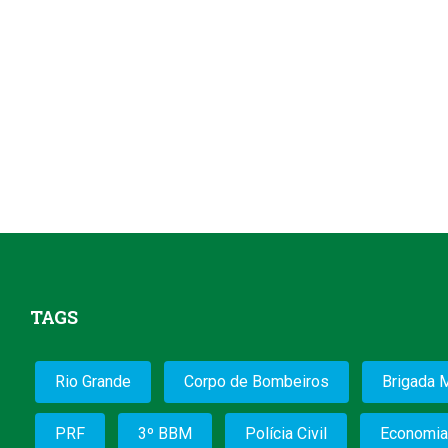
TAGS
Rio Grande
Corpo de Bombeiros
Brigada M
PRF
3º BBM
Polícia Civil
Economia