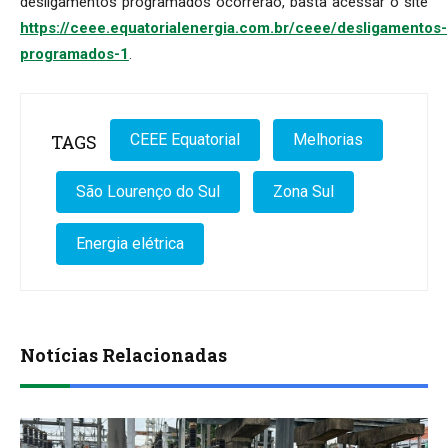
desligamentos programados ocorrerão, basta acessar o site
https://ceee.equatorialenergia.com.br/ceee/desligamentos-
programados-1
.
TAGS
CEEE Equatorial
Melhorias
São Lourenço do Sul
Zona Sul
Energia elétrica
Notícias Relacionadas