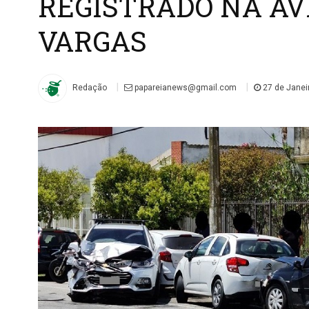
REGISTRADO NA AV
VARGAS
|
|
Redação
papareianews@gmail.com
27 de Janei