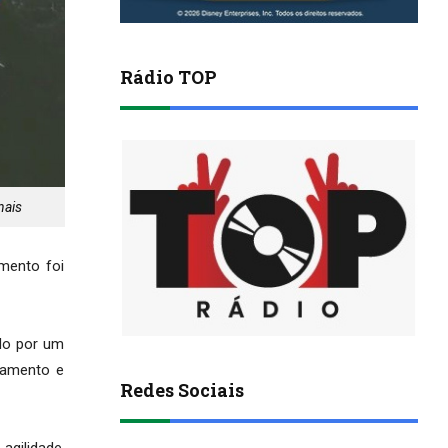
Rádio TOP
nais
mento foi
do por um
çamento e
Redes Sociais
agilidade,