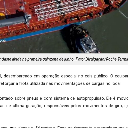
ndaste ainda na primeira quinzena de junho. Foto: Divulgação/Rocha Termi
, desembarcado em operação especial no cais público. O equipa
 reforçar a frota utilizada nas movimentações de cargas no local.
ontado sobre pneus e com sistema de autopropulsão. Ele é movi
cas de última geração, responsáveis pelos movimentos de giro, i
lança, que chega a 54 metros. Esse equipamento proporciona mais 