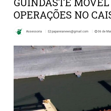
GUINDASTE MÓVEL
OPERAÇÕES NO CAI
|
|
Assessoria
papareianews@gmail.com
06 de Mai