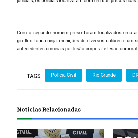
judiciais, os policiais localizaram com um dos presos dua
Com o segundo homem preso foram localizados uma arma d
giroflex, touca ninja, munições de diversos calibres e u
antecedentes criminais por lesão corporal e lesão corporal
TAGS
Polícia Civil
Rio Grande
D
Notícias Relacionadas