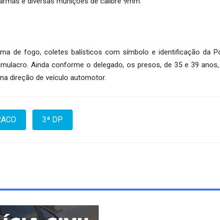
s armas e diversas munições de calibre 9mm.
e fogo, coletes balísticos com símbolo e identificação da Políc
m simulacro. Ainda conforme o delegado, os presos, de 35 e 39 ano
 na direção de veículo automotor.
RACO
3ª DP