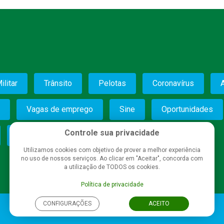
ilitar
Trânsito
Pelotas
Coronavírus
Vagas de emprego
Sine
Oportunidades
Controle sua privacidade
6º BPM
Saúde
Segurança
Utilizamos cookies com objetivo de prover a melhor experiência
no uso de nossos serviços. Ao clicar em "Aceitar", concorda com
a utilização de TODOS os cookies.
Política de privacidade
CONFIGURAÇÕES
ACEITO