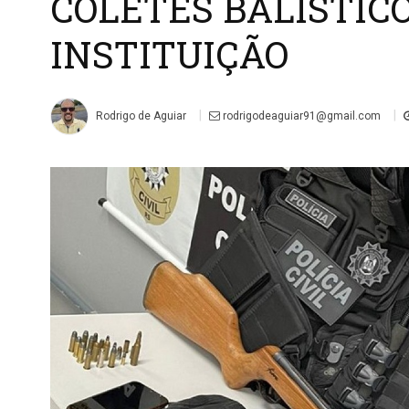
COLETES BALÍSTIC
INSTITUIÇÃO
|
|
Rodrigo de Aguiar
rodrigodeaguiar91@gmail.com