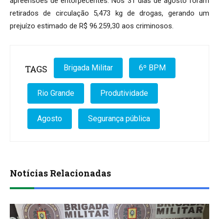
apreensões de entorpecentes. Nos 31 dias de agosto foram
retirados de circulação 5,473 kg de drogas, gerando um
prejuízo estimado de R$ 96.259,30 aos criminosos.
TAGS
Brigada Militar
6º BPM
Rio Grande
Produtividade
Agosto
Segurança pública
Notícias Relacionadas