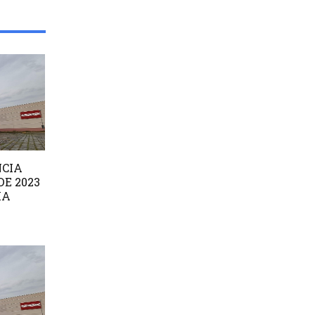
NCIA
E 2023
MA