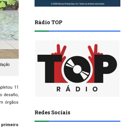
Rádio TOP
ndação
mpletou 11
o desafio,
com órgãos
Redes Sociais
 primeiro