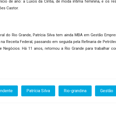
ício de ano: a Luxos da Cíntia, de moda íntima feminina, e os re
ões Castor.
al do Rio Grande, Patrícia Silva tem ainda MBA em Gestão Empres
 na Receita Federal, passando em seguida pela Refinaria de Petróleo
s e Negócios. Há 11 anos, retornou a Rio Grande para trabalhar 
endente
Patrícia Silva
Rio-grandina
Gestão