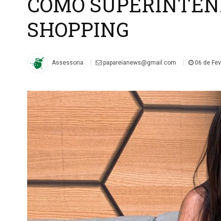
COMO SUPERINTEN
SHOPPING
|
|
Assessoria
papareianews@gmail.com
06 de Fev