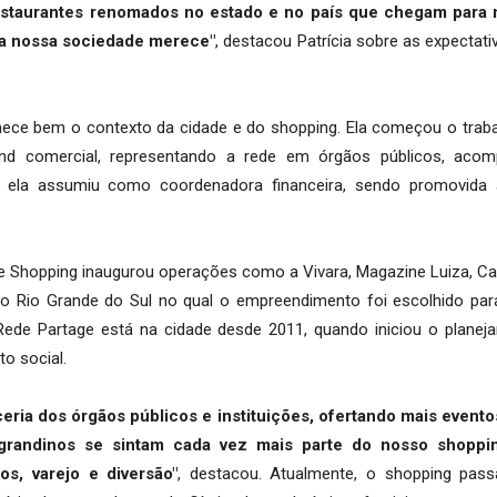
estaurantes renomados no estado e no país que chegam para 
 a nossa sociedade merece"
, destacou Patrícia sobre as expectati
ece bem o contexto da cidade e do shopping. Ela começou o trab
nd comercial, representando a rede em órgãos públicos, aco
, ela assumiu como coordenadora financeira, sendo promovida 
ge Shopping inaugurou operações como a Vivara, Magazine Luiza, C
o Rio Grande do Sul no qual o empreendimento foi escolhido par
a Rede Partage está na cidade desde 2011, quando iniciou o plane
o social.
a dos órgãos públicos e instituições, ofertando mais eventos
io-grandinos se sintam cada vez mais parte do nosso shopp
s, varejo e diversão"
, destacou. Atualmente, o shopping pas