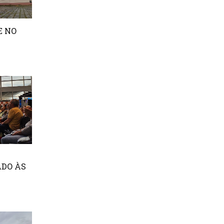
E NO
ADO ÀS