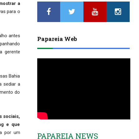
mostrar a
vas para o
alho antes
Papareia Web
mpanhando
a gerente
asas Bahia
a sediar a
jamento do
 sociais,
ing e que
sa por um
PAPAREIA NEWS