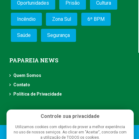
Oportunidades
Prisão
Cultura
Incêndio
Zona Sul
6º BPM
Saúde
Segurança
PAPAREIA NEWS
Quem Somos
Contato
Política de Privacidade
Controle sua privacidade
Utilizamos cookies com objetivo de prover a melhor experiência
no uso de nossos serviços. Ao clicar em "Aceitar", concorda com
Papareia News
- Todos os direitos reservados
a utilização de TODOS os cookies.