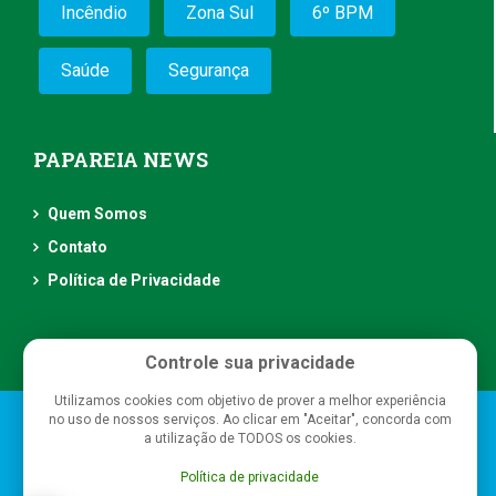
Incêndio
Zona Sul
6º BPM
Saúde
Segurança
PAPAREIA NEWS
Quem Somos
Contato
Política de Privacidade
Controle sua privacidade
Utilizamos cookies com objetivo de prover a melhor experiência
Papareia News
- Todos os direitos reservados
no uso de nossos serviços. Ao clicar em "Aceitar", concorda com
a utilização de TODOS os cookies.
Política de privacidade