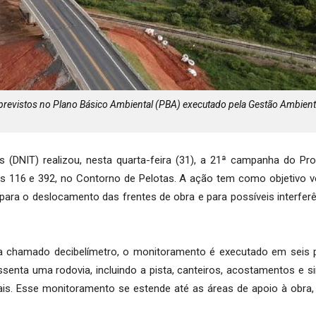
evistos no Plano Básico Ambiental (PBA) executado pela Gestão Ambient
s (DNIT) realizou, nesta quarta-feira (31), a 21ª campanha do P
 116 e 392, no Contorno de Pelotas. A ação tem como objetivo ve
para o deslocamento das frentes de obra e para possíveis interfer
a chamado decibelímetro, o monitoramento é executado em seis 
ssenta uma rodovia, incluindo a pista, canteiros, acostamentos e si
is. Esse monitoramento se estende até as áreas de apoio à obra, 