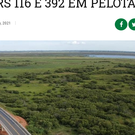
S 116 E 392 EM PELOT
|
, 2021