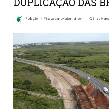
DUPLICAÇÃO DAS BR
|
|
Redação
papareianews@gmail.com
31 de Março