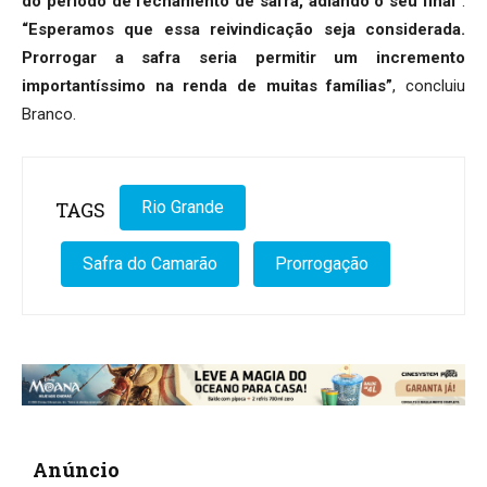
do período de fechamento de safra, adiando o seu final”
.
“Esperamos que essa reivindicação seja considerada.
Prorrogar a safra seria permitir um incremento
importantíssimo na renda de muitas famílias”
, concluiu
Branco.
TAGS
Rio Grande
Safra do Camarão
Prorrogação
Anúncio