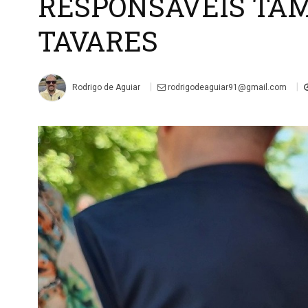
RESPONSÁVEIS TAM
TAVARES
|
|
Rodrigo de Aguiar
rodrigodeaguiar91@gmail.com