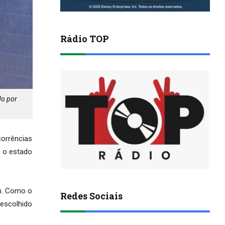
Rádio TOP
do por
corrências
o o estado
km. Como o
Redes Sociais
 escolhido