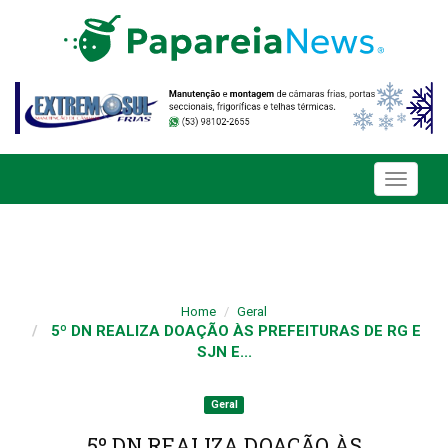
Toggle
navigati
Home
Geral
5º DN REALIZA DOAÇÃO ÀS PREFEITURAS DE RG E
SJN E...
Geral
5º DN REALIZA DOAÇÃO ÀS