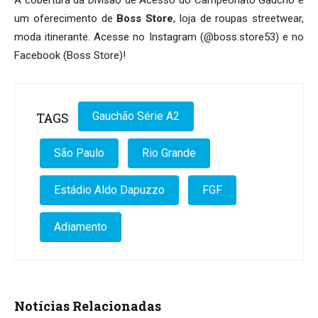
A cobertura da Divisão de Acesso do Campeonato Gaúcho é
um oferecimento de
Boss Store
, loja de roupas streetwear,
moda itinerante. Acesse no Instagram (@boss.store53) e no
Facebook (Boss Store)!
TAGS
Gauchão Série A2
São Paulo
Rio Grande
Estádio Aldo Dapuzzo
FGF
Adiamento
Notícias Relacionadas