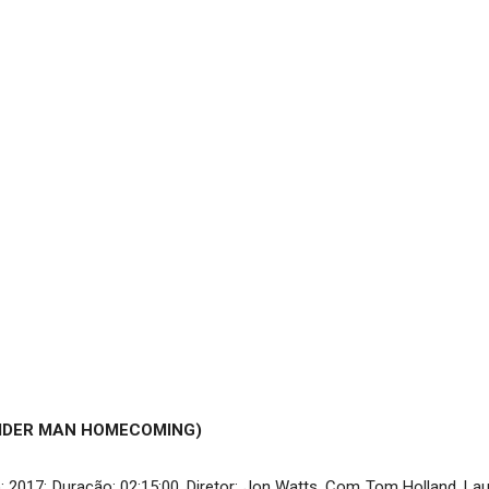
PIDER MAN HOMECOMING)
 2017; Duração: 02:15:00. Diretor: Jon Watts. Com Tom Holland, Laur