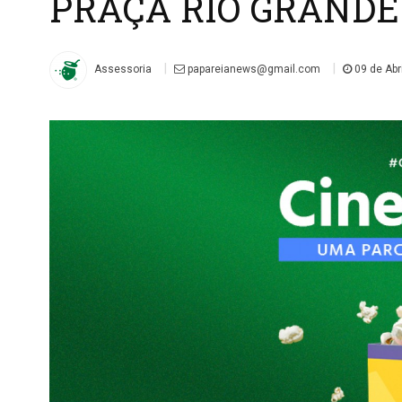
PRAÇA RIO GRANDE -
|
|
Assessoria
papareianews@gmail.com
09 de Abri