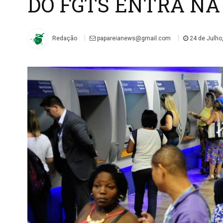
DO FGTS ENTRA N
|
|
Redação
papareianews@gmail.com
24 de Julho