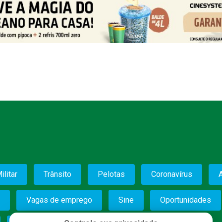
ilitar
Trânsito
Pelotas
Coronavírus
Vagas de emprego
Sine
Oportunidades