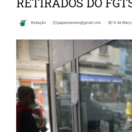
RETIRADOS DO FGT
|
|
Redação
papareianews@gmail.com
16 de Março