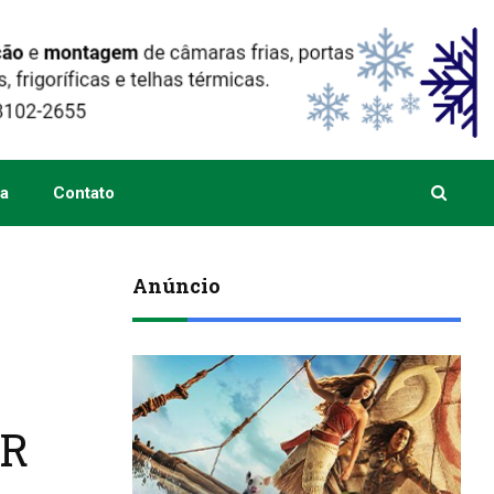
a
Contato
Anúncio
ER