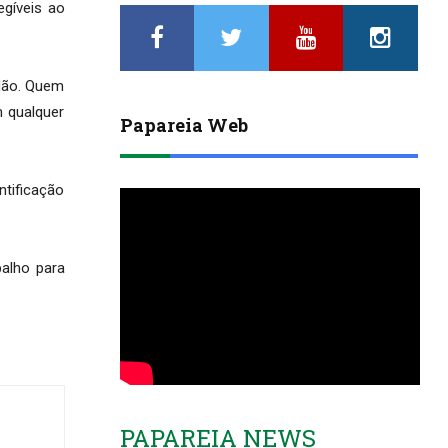
egíveis ao
dão. Quem
 qualquer
Papareia Web
ntificação
balho para
PAPAREIA NEWS