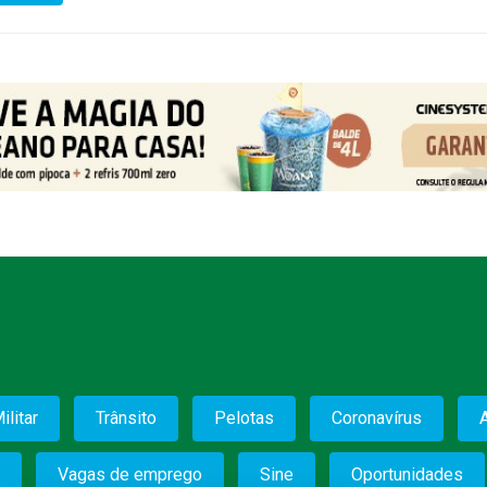
ilitar
Trânsito
Pelotas
Coronavírus
Vagas de emprego
Sine
Oportunidades