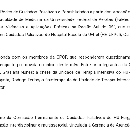
edes de Cuidados Paliativos e Possibilidades a partir das Vocaçõe
aculdade de Medicina da Universidade Federal de Pelotas (FaMed 
itos, Vivências e Aplicações Práticas na Região Sul do RS”, que
 em Cuidados Paliativos do Hospital Escola da UFPel (HE-UFPel), Ca
edonda com os membros da CPCP, que responderam questionam
 enquete promovida no início deste mês. Entre os integrantes da
, Graziana Nunes; a chefe da Unidade de Terapia Intensiva do HU-
sta, Rodrigo Terlan; a fisioterapeuta da Unidade de Terapia Intens
or.
o da Comissão Permanente de Cuidados Paliativos do HU-Furg
ação interdisciplinar e multissetorial, vinculada à Gerência de Atenç