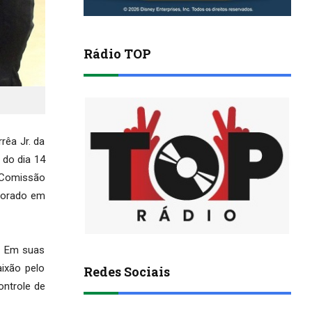
Rádio TOP
rêa Jr. da
 do dia 14
 Comissão
emorado em
o. Em suas
aixão pelo
Redes Sociais
ontrole de